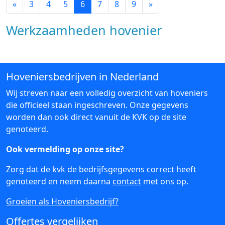
«
3
4
5
6
7
8
9
»
Werkzaamheden hovenier
Hoveniersbedrijven in Nederland
Wij streven naar een volledig overzicht van hoveniers
die officieel staan ingeschreven. Onze gegevens
worden dan ook direct vanuit de KVK op de site
genoteerd.
Ook vermelding op onze site?
Zorg dat de kvk de bedrijfsgegevens correct heeft
genoteerd en neem daarna
contact
met ons op.
Groeien als Hoveniersbedrijf?
Offertes vergelijken