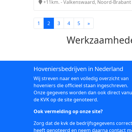
+11km. - Valkenswaard, Noord-Brabant
1
2
3
4
5
»
Werkzaamhede
Hoveniersbedrijven in Nederland
Wij streven naar een volledig overzicht van
hoveniers die officieel staan ingeschreven.
Onze gegevens worden dan ook direct vanu
de KVK op de site genoteerd.
Ook vermelding op onze site?
Zorg dat de kvk de bedrijfsgegevens correc
heeft genoteerd en neem daarna
contact
m