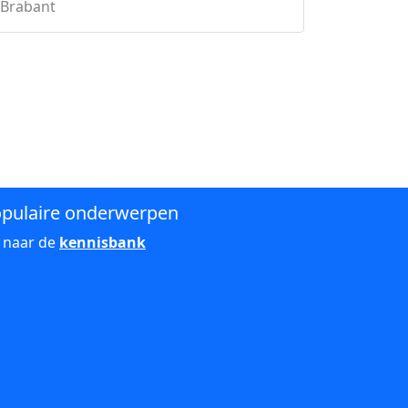
-Brabant
pulaire onderwerpen
 naar de
kennisbank