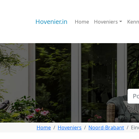
Hovenier.in
Home
Hoveniers
Kenn
Home
Hoveniers
Noord-Brabant
Ei