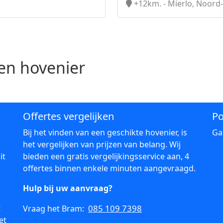
+12km. - Mierlo, Noord
n hovenier
Offertes vergelijken
Po
Bij het vinden van een geschikte hovenier, is
Ga
het vergelijken van prijzen van belang. Wij
it
bieden een gratis vergelijkingsservice aan, 4
offertes binnen enkele minuten aangevraagd.
Hulp bij uw aanvraag?
t
085 109 7398
Vraag het Bram:
et